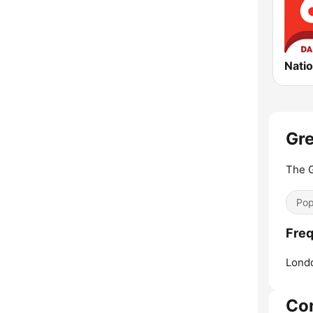
Nati
Gre
The G
Pop
Freq
Lond
Co