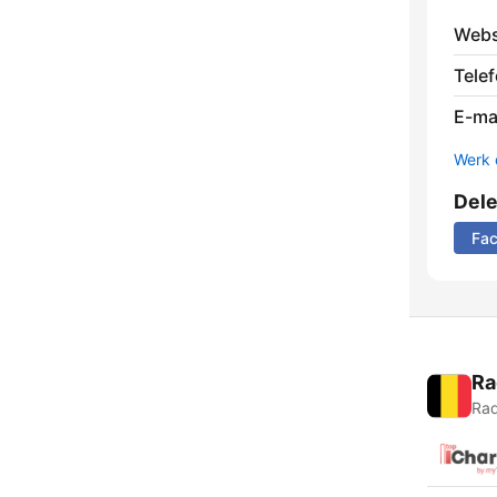
Webs
Tele
E-mai
Werk 
Del
Fa
Ra
Rad