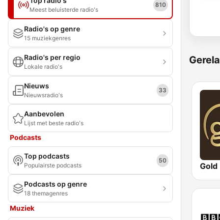
Top radio's
810
Meest beluisterde radio's
Radio's op genre
15 muziekgenres
Radio's per regio
Gerela
Lokale radio's
Nieuws
33
Nieuwsradio's
Aanbevolen
Lijst met beste radio's
Podcasts
Top podcasts
50
Gold
Populairste podcasts
Podcasts op genre
18 themagenres
Muziek