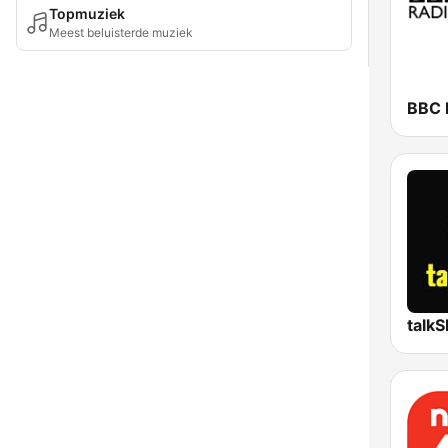
Topmuziek
Meest beluisterde muziek
BBC 
talk