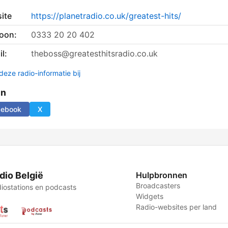
ite
https://planetradio.co.uk/greatest-hits/
foon:
0333 20 20 402
l:
theboss@greatesthitsradio.co.uk
deze radio-informatie bij
en
cebook
X
dio België
Hulpbronnen
Broadcasters
iostations en podcasts
Widgets
Radio-websites per land