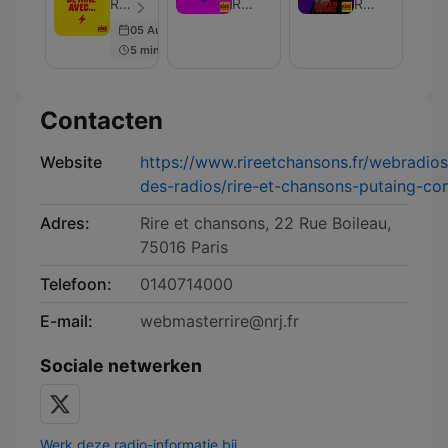
rire
du
du
Rire et Chansons France - Aflevering 399
Rire et Chansons France
Rire et Chansons France
avec
Rire
Rire
05 Aug 2025
-
5 min
Yann
Guillarme
Contacten
Website
https://www.rireetchansons.fr/webradio
des-radios/rire-et-chansons-putaing-co
Adres:
Rire et chansons, 22 Rue Boileau,
75016 Paris
Telefoon:
0140714000
E-mail:
webmasterrire@nrj.fr
Sociale netwerken
Werk deze radio-informatie bij