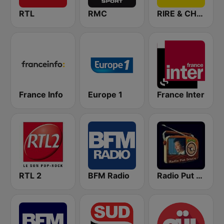
RTL
RMC
RIRE & CHANSONS
France Info
Europe 1
France Inter
RTL 2
BFM Radio
Radio Put Sreće