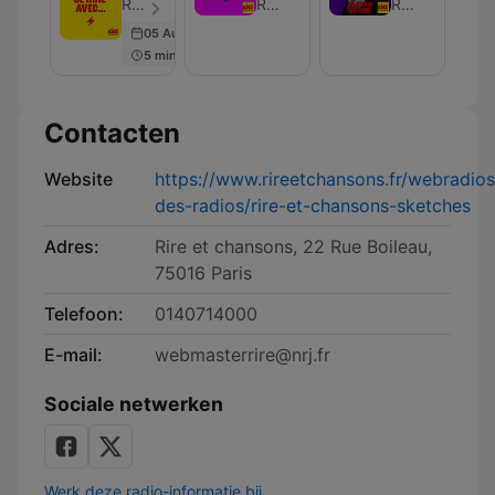
rire
du
du
Rire et Chansons France - Aflevering 399
Rire et Chansons France
Rire et Chansons France
avec
Rire
Rire
05 Aug 2025
-
5 min
Yann
Guillarme
Contacten
Website
https://www.rireetchansons.fr/webradio
des-radios/rire-et-chansons-sketches
Adres:
Rire et chansons, 22 Rue Boileau,
75016 Paris
Telefoon:
0140714000
E-mail:
webmasterrire@nrj.fr
Sociale netwerken
Werk deze radio-informatie bij