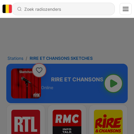
Stations
RIRE ET CHANSONS SKETCHES
NS SKETCHES
Online