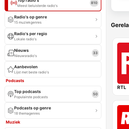
Top radio's
810
Meest beluisterde radio's
Radio's op genre
15 muziekgenres
Gerela
Radio's per regio
Lokale radio's
Nieuws
33
Nieuwsradio's
Aanbevolen
Lijst met beste radio's
Podcasts
RTL
Top podcasts
50
Populairste podcasts
Podcasts op genre
18 themagenres
Muziek