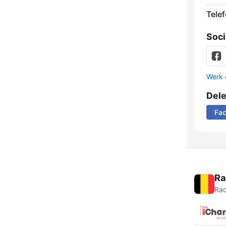
Tele
Soci
Werk 
Del
Fa
Ra
Rad