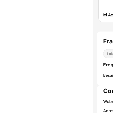
Ici A
Fr
Lok
Freq
Besa
Co
Webs
Adre