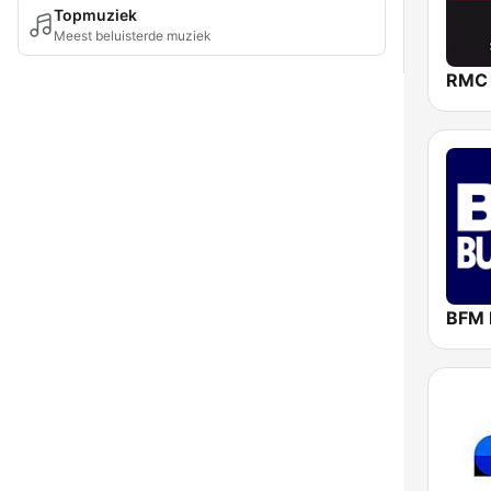
Topmuziek
Meest beluisterde muziek
RMC