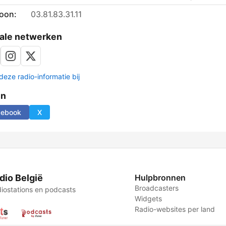
foon:
03.81.83.31.11
ale netwerken
deze radio-informatie bij
en
cebook
X
dio België
Hulpbronnen
Broadcasters
iostations en podcasts
Widgets
Radio-websites per land