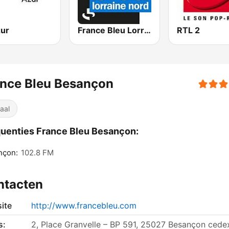
zur
France Bleu Lorraine Nord
RTL 2
ance Bleu Besançon
aal
uenties France Bleu Besançon:
nçon:
102.8 FM
ntacten
ite
http://www.francebleu.com
s:
2, Place Granvelle – BP 591, 25027 Besançon cede