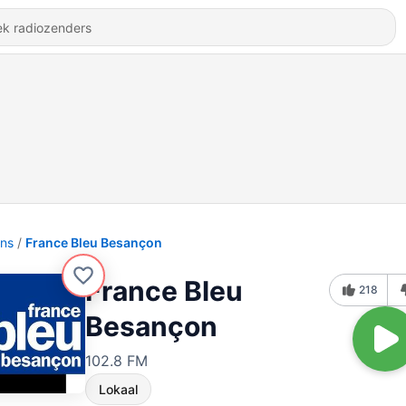
ons
France Bleu Besançon
France Bleu
218
Besançon
102.8 FM
Lokaal