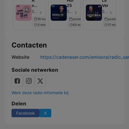
A
Hora
La
vivir
25
Ventana
que
SER Podcast - Aflevering 607
SER Podcast - Aflevering 637
SER Podcast - Aflevering 676
son
16 hours ago
yesterday
yesterday
dos
3 min
83 min
17 min
días
Contacten
Website
https://cadenaser.com/emisora/radio_sa
Sociale netwerken
Werk deze radio-informatie bij
Delen
Facebook
X