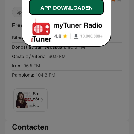
APP DOWNLOADEN
Sport
Nieuws
Lokaal
Frequenties EiTB Radio Euskadi:
Bilbao:
91.7 FM
Donostia / San Sebastián:
90.5 FM
Gasteiz / Vitoria:
90.9 FM
Irun:
96.5 FM
Pamplona:
104.3 FM
Somos
cómplices
Radio Euskadi (EITB)
Contacten