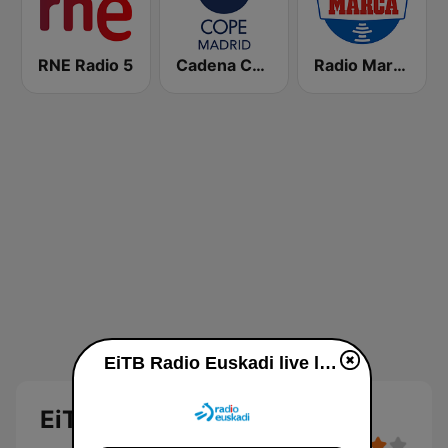
RNE Radio 5
Cadena COPE Madrid
Radio Marca Nacional
EiTB Radio Euskadi live luisteren
EiTB Radio Euskadi