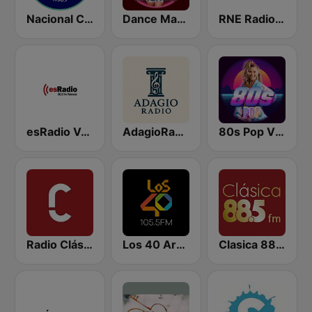
Nacional Clásica
Dance Machine
RNE Radio Clásica
esRadio Valencia
AdagioRadio
80s Pop Vibes
Radio Clásica 650 AM
Los 40 Argentina
Clasica 88.5