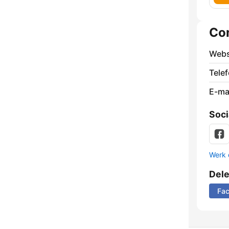
Co
Webs
Tele
E-mai
Soci
Werk 
Del
Fa