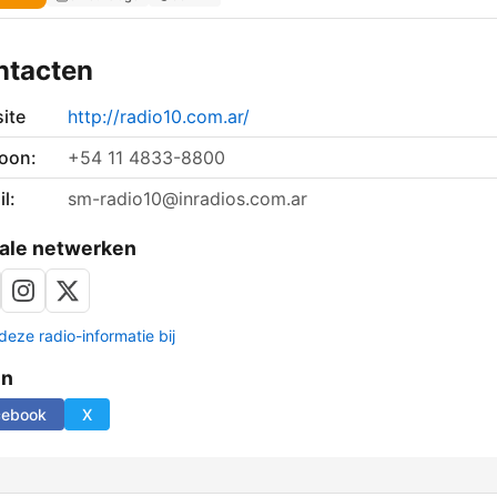
ntacten
ite
http://radio10.com.ar/
foon:
+54 11 4833-8800
l:
sm-radio10@inradios.com.ar
ale netwerken
deze radio-informatie bij
en
cebook
X