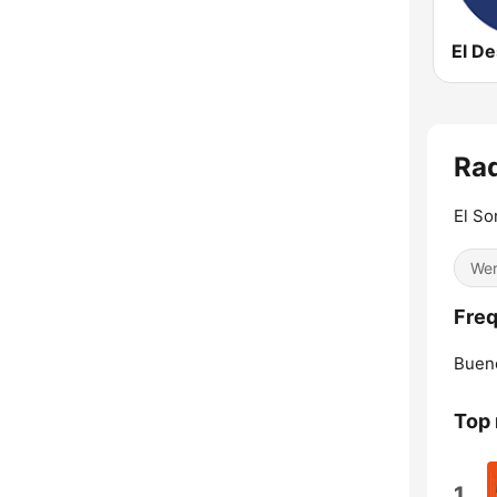
El D
Rad
El So
Wer
Freq
Bueno
Top
1