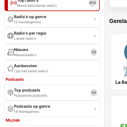
Top radio's
810
Meest beluisterde radio's
Radio's op genre
Gerela
15 muziekgenres
Radio's per regio
Lokale radio's
Nieuws
33
Nieuwsradio's
Aanbevolen
Lijst met beste radio's
Podcasts
La R
Top podcasts
50
Populairste podcasts
Podcasts op genre
18 themagenres
Muziek