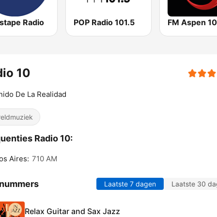
estape Radio
POP Radio 101.5
FM Aspen 10
io 10
nido De La Realidad
eldmuziek
uenties Radio 10:
s Aires:
710 AM
 nummers
Laatste 7 dagen
Laatste 30 d
Relax Guitar and Sax Jazz