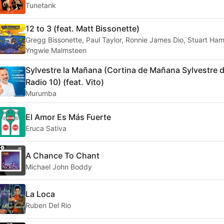
Tunetank
12 to 3 (feat. Matt Bissonette)
Gregg Bissonette, Paul Taylor, Ronnie James Dio, Stuart Ha
Yngwie Malmsteen
Sylvestre la Mañana (Cortina de Mañana Sylvestre 
Radio 10) (feat. Vito)
Murumba
El Amor Es Más Fuerte
Eruca Sativa
A Chance To Chant
Michael John Boddy
La Loca
Ruben Del Rio