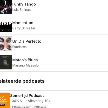
Funky Tango
Luis Salinas
Momentum
Barry Schleifer
Un Dia Perfecto
Estelares
Mateo's Blues
Mariano Massolo
elateerde podcasts
Somertijd Podcast
100% NL - Aflevering 104
8 hours ago
33 min