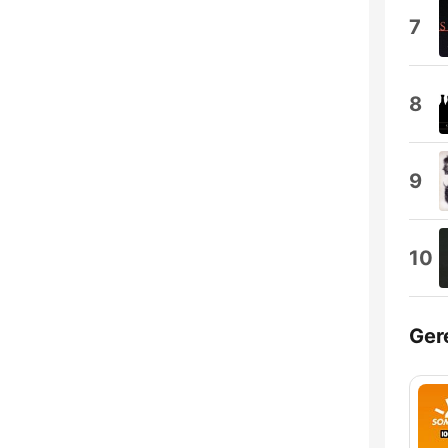
7
8
9
10
Ger