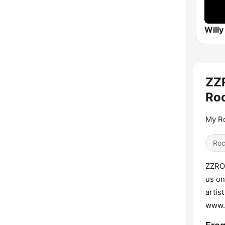
Willy
ZZR
Ro
My R
Ro
ZZROC
us on
artis
www.