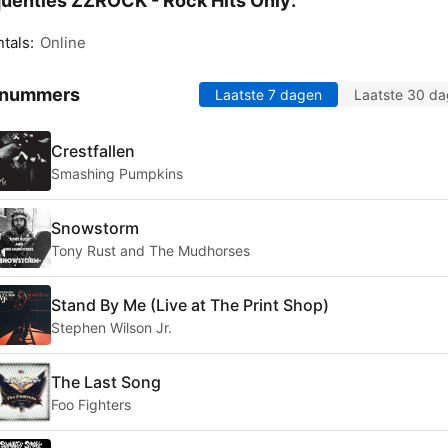
uenties ZZROCK - Rock Hits Only:
tals:
Online
 nummers
Laatste 7 dagen
Laatste 30 d
Crestfallen
Smashing Pumpkins
Snowstorm
Tony Rust and The Mudhorses
Stand By Me (Live at The Print Shop)
Stephen Wilson Jr.
The Last Song
Foo Fighters