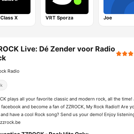
 Class X
VRT Sporza
Joe
OCK Live: Dé Zender voor Radio
ck
ock Radio
ck
K plays all your favorite classic and modern rock, all the time!
 facebook and become a fan of ZZROCK, My Rock Radio!! Are y
t and have a cool Rock song? Send us your demo! Enjoy listenin
zzrock.be