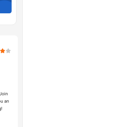
 Join
ou an
g!