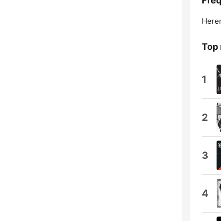
Freq
Heren
Top
1
2
3
4