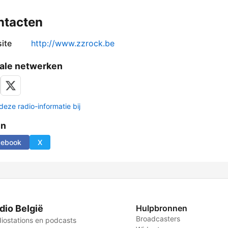
ntacten
ite
http://www.zzrock.be
ale netwerken
deze radio-informatie bij
en
cebook
X
dio België
Hulpbronnen
Broadcasters
iostations en podcasts