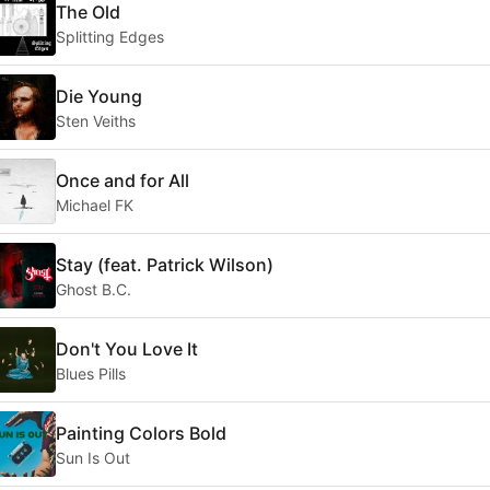
The Old
Splitting Edges
Die Young
Sten Veiths
Once and for All
Michael FK
Stay (feat. Patrick Wilson)
Ghost B.C.
Don't You Love It
Blues Pills
Painting Colors Bold
Sun Is Out