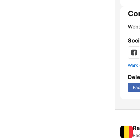
Co
Webs
Soci
Werk 
Del
Fa
Ra
Rad