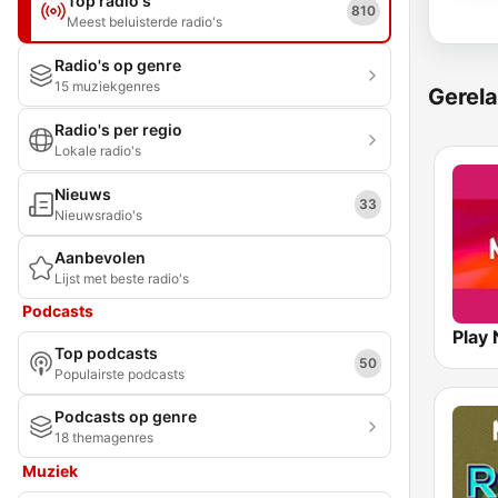
Top radio's
810
Meest beluisterde radio's
Radio's op genre
15 muziekgenres
Gerela
Radio's per regio
Lokale radio's
Nieuws
33
Nieuwsradio's
Aanbevolen
Lijst met beste radio's
Podcasts
Top podcasts
50
Populairste podcasts
Podcasts op genre
18 themagenres
Muziek