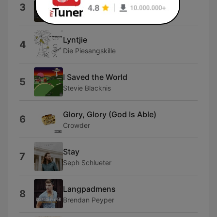
Tekkies Brand
3
Irene-Louise Van Wyk
Lyntjie
4
Die Piesangskille
I Saved the World
5
Stevie Blacknis
Glory, Glory (God Is Able)
6
Crowder
Stay
7
Seph Schlueter
Langpadmens
8
Brendan Peyper