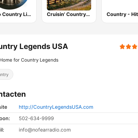
Radio Country Live
Cruisin' Country Radio
untry Legends USA
 Home for Country Legends
ntry
ntacten
ite
http://CountryLegendsUSA.com
foon:
502-634-9999
l:
info@nofearradio.com