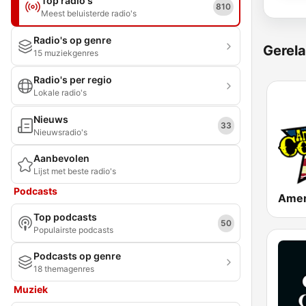
Top radio's
810
Meest beluisterde radio's
Radio's op genre
Gerela
15 muziekgenres
Radio's per regio
Lokale radio's
Nieuws
33
Nieuwsradio's
Aanbevolen
Lijst met beste radio's
Podcasts
Top podcasts
50
Populairste podcasts
Podcasts op genre
18 themagenres
Muziek