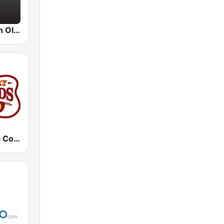
BigR - Golden Oldies
KTPK Classic Country 106.9