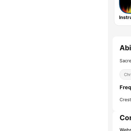
Abi
Sacre
Chri
Freq
Crest
Co
Webs