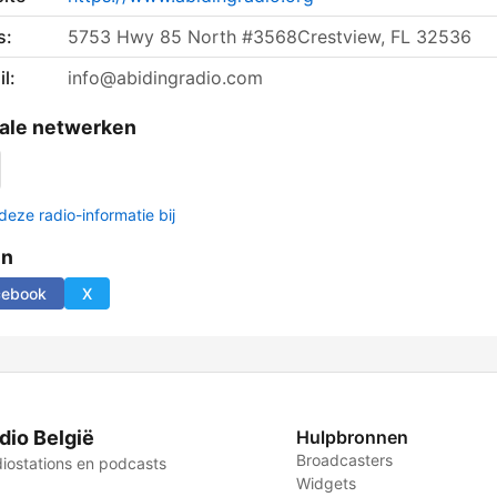
s:
5753 Hwy 85 North #3568Crestview, FL 32536
l:
info@abidingradio.com
ale netwerken
deze radio-informatie bij
en
cebook
X
dio België
Hulpbronnen
Broadcasters
iostations en podcasts
Widgets