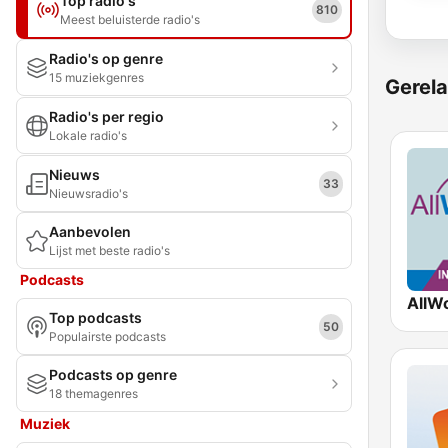
Top radio's
810
Meest beluisterde radio's
Radio's op genre
15 muziekgenres
Gerela
Radio's per regio
Lokale radio's
Nieuws
33
Nieuwsradio's
Aanbevolen
Lijst met beste radio's
Podcasts
Top podcasts
50
Populairste podcasts
Podcasts op genre
18 themagenres
Muziek