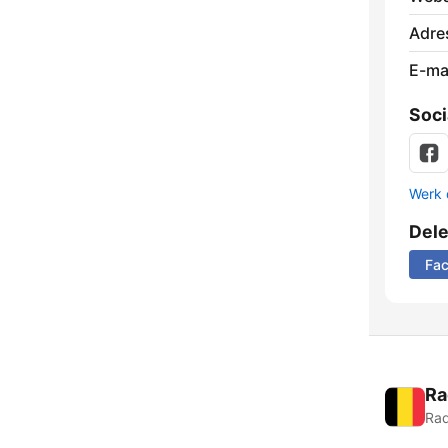
Adre
E-mai
Soci
Werk 
Del
Fa
Ra
Rad