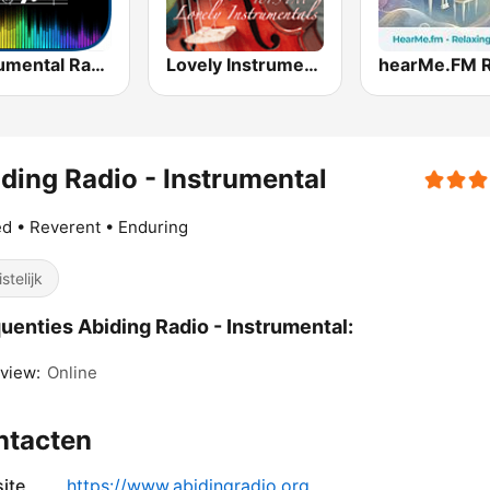
Instrumental Radio
Lovely Instrumentals 101.5 FM
ding Radio - Instrumental
d • Reverent • Enduring
stelijk
uenties Abiding Radio - Instrumental:
view:
Online
ntacten
ite
https://www.abidingradio.org