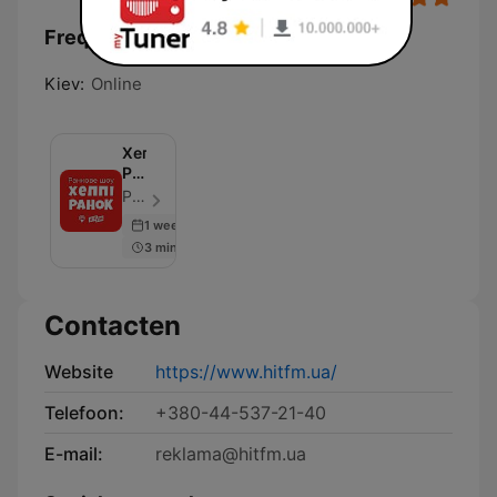
Frequenties Хіт FM (Hit FM) - Top:
Kiev:
Online
Хеппі
Ранок
на
Рома Мельник, Марина Войцеховська, Аліна Кош, hitfm.ua - Aflevering 50
Хіт
1 week ago
FM
3 min
Contacten
Website
https://www.hitfm.ua/
Telefoon:
+380-44-537-21-40
E-mail:
reklama@hitfm.ua