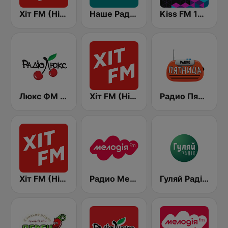
Хіт FM (Hit FM)
Наше Радио (Nashe Radio) 107.9
Kiss FM 106.5 (Кисc ФМ)
Люкс ФМ Україна - Lux FM Ukraine
Хіт FM (Hit FM) - Best
Радио Пятница (Pyatnica)
Хіт FM (Hit FM) - Ukr
Радио Мелодия (Radio Melodia)
Гуляй Радіо (Guliay Radio)