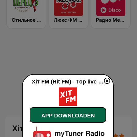
Стильное Радио - Перец ФМ (Stilnoe, perec fm)
Люкс ФМ (Lux FM) Львів
Радио Мелодия (Radio Melodia Disco)
Хіт FM (Hit FM) - Top live luisteren
APP DOWNLOADEN
Хіт FM (Hit FM) - Top