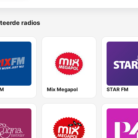
teerde radios
FM
Mix Megapol
STAR FM