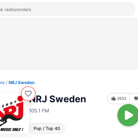
ons
NRJ Sweden
NRJ Sweden
2932
105.1 FM
Pop / Top 40