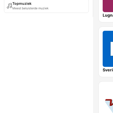
Topmuziek
Meest beluisterde muziek
Lugna
Sveri