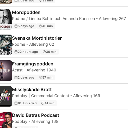
2 days ago
33 min
Mordpodden
Podme / Linnéa Bohlin och Amanda Karlsson - Aflevering 267
5 days ago
40 min
Svenska Mordhistorier
Podme - Aflevering 62
22 hours ago
30 min
Framgångspodden
Acast - Aflevering 1940
2 days ago
57 min
Misslyckade Brott
Podplay | Commercial Content - Aflevering 169
10 Jun 2026
41 min
David Batras Podcast
Podplay - Aflevering 168