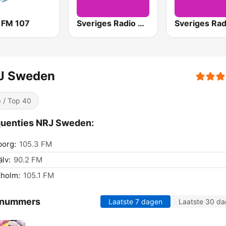
l FM 107
Sveriges Radio P4 Malmöhus
J Sweden
 / Top 40
quenties NRJ Sweden:
borg:
105.3 FM
lv:
90.2 FM
kholm:
105.1 FM
 nummers
Laatste 7 dagen
Laatste 30 d