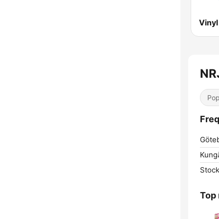
Viny
NR
Pop
Fre
Göte
Kungä
Stoc
Top