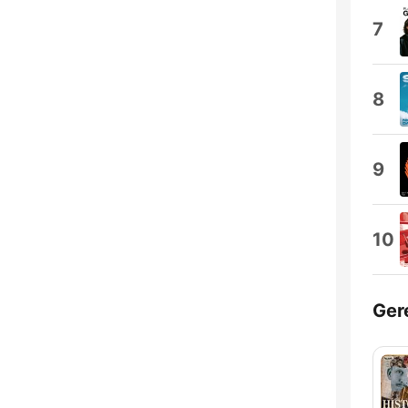
7
8
9
10
Ger