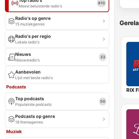
Top radio's
810
Meest beluisterde radio's
Radio's op genre
Gerela
15 muziekgenres
Radio's per regio
Lokale radio's
Nieuws
33
Nieuwsradio's
Aanbevolen
Lijst met beste radio's
Podcasts
RIX 
Top podcasts
50
Populairste podcasts
Podcasts op genre
18 themagenres
Muziek