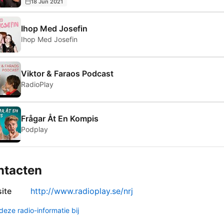
18 Jun 2021
Ihop Med Josefin
Ihop Med Josefin
Viktor & Faraos Podcast
RadioPlay
Frågar Åt En Kompis
Podplay
ntacten
ite
http://www.radioplay.se/nrj
deze radio-informatie bij