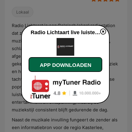
Lokaal
Radio Lichtaart is een Belgisch lokaal radiostation
Radio Lichtaart live luisteren
dat zich richt op een breed publiek met een
muziekmix bestaande uit Nederlandstalige hits,
schlagers en internationale klassiekers uit de
afgelopen decennia. De programmatie wordt
gekenmerkt door een focus op melodieuze muziek
APP DOWNLOADEN
en herkenbare nummers uit de jaren zeventig,
tachtig en negentig, aangevuld met hedendaagse
popmuziek die aansluit bij een familiaal
luisterpubliek. Het format is primair gericht op
entertainment en ontspanning, waarbij de
muziekstijl consistent blijft gedurende de dag.
Naast de muzikale invulling fungeert de zender als
een informatiebron voor de regio Kasterlee,