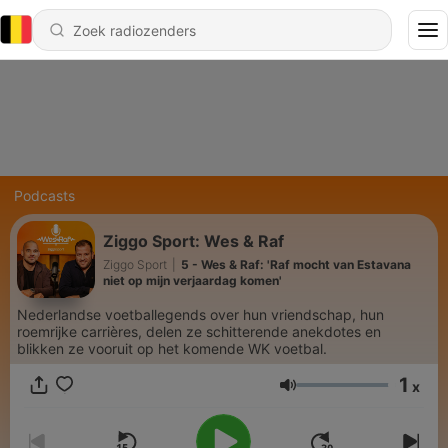
Podcasts
Ziggo Sport: Wes & Raf
Ziggo Sport
|
5 - Wes & Raf: 'Raf mocht van Estavana
niet op mijn verjaardag komen'
Nederlandse voetballegends over hun vriendschap, hun
roemrijke carrières, delen ze schitterende anekdotes en
blikken ze vooruit op het komende WK voetbal.
1
x
Volume