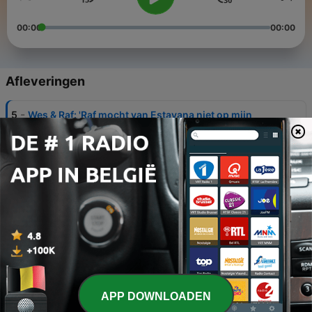
00:00
00:00
Afleveringen
-
5
Wes & Raf: 'Raf mocht van Estavana niet op mijn
verjaardag komen'
10 jun. 2026
-
4
Wes & Raf: 'De sfeer bij Oranje was gewoon
helemaal kapot'
03 jun. 2026
-
3
Wes & Raf: 'Ik had absoluut voor Kees Smit gekozen
in plaats van Guus Til'
29 mei 2026
-
2
Wes & Raf: 'Die hele spelersbus stond in de fik en
Raf lag onder het bed'
APP DOWNLOADEN
20 mei 2026