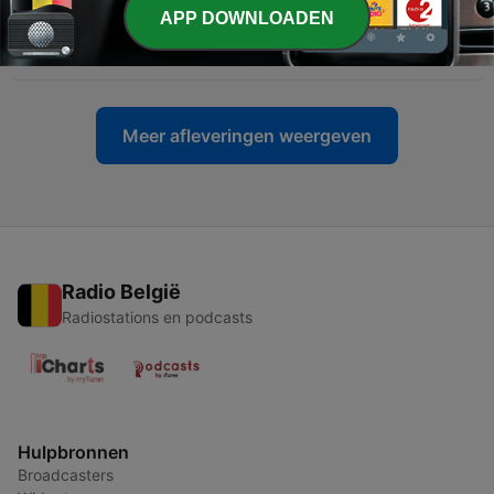
-
35
家庭生命教育兒童理財廣播劇 『小狗錢錢34』
APP DOWNLOADEN
20241203
03 dec. 2024
Meer afleveringen weergeven
Radio België
Radiostations en podcasts
Hulpbronnen
Broadcasters