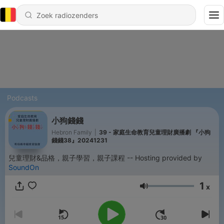
Podcasts
小狗錢錢
Hebron Family
|
39 - 家庭生命教育兒童理財廣播劇 『小狗
錢錢38』20241231
兒童理財&品格，親子學習，親子課程 -- Hosting provided by
SoundOn
1
x
Volume