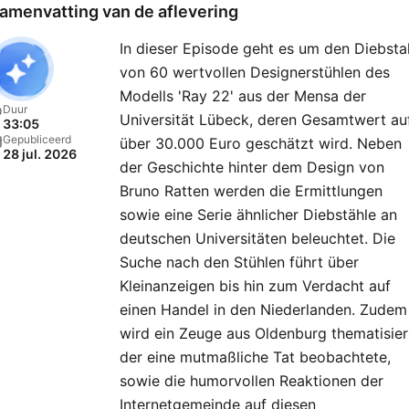
für besondere Aufgaben d
amenvatting van de aflevering
ZEIT, ist Expertin für
In dieser Episode geht es um den Diebsta
Verbrechen und deren
von 60 wertvollen Designerstühlen des
Bekämpfung. Sie saß in gr
Modells 'Ray 22' aus der Mensa der
Strafprozessen, schrieb
Duur
Universität Lübeck, deren Gesamtwert au
33:05
preisgekrönte
Gepubliceerd
über 30.000 Euro geschätzt wird. Neben
28 jul. 2026
Gerichtsreportagen und gi
der Geschichte hinter dem Design von
unvorstellbaren Kriminalfäl
Bruno Ratten werden die Ermittlungen
nach. Durch ihre
sowie eine Serie ähnlicher Diebstähle an
deutschen Universitäten beleuchtet. Die
Berichterstattung deckte s
Suche nach den Stühlen führt über
außerdem zwei Justizirrtü
Kleinanzeigen bis hin zum Verdacht auf
auf. Sie beschäftigt sich mi
einen Handel in den Niederlanden. Zudem
Rechtsmedizin und
wird ein Zeuge aus Oldenburg thematisier
Kriminalpsychiatrie ebenso
der eine mutmaßliche Tat beobachtete,
mit
sowie die humorvollen Reaktionen der
Glaubwürdigkeitsbegutach
Internetgemeinde auf diesen