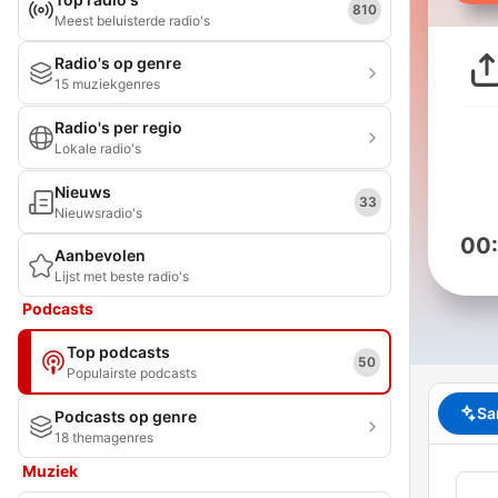
810
Meest beluisterde radio's
Radio's op genre
15 muziekgenres
Radio's per regio
Lokale radio's
Nieuws
33
Nieuwsradio's
00
Aanbevolen
Lijst met beste radio's
Podcasts
Top podcasts
50
Populairste podcasts
Sa
Podcasts op genre
18 themagenres
Muziek