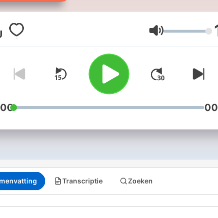
Geständnis? Und warum l
Zeugen manchmal? Was, 
Polizisten kriminell handeln
Volume
oder Sachverständige
versuchen, ihre Irrtümer z
kaschieren? Und was, wen
Unschuldige in die Mühlen
Strafjustiz geraten – und
:00
00
niemand ihnen glaubt …? ZEIT
Verbrechen können Sie auc
diesem Jahr wieder live
erleben. Alle Infos und Tic
gibt es hier:
menvatting
Transcriptie
Zoeken
www.zeit.de/verbrechen-li
Sabine Rückert, Redakteur