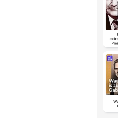
extr
Pie
Wa