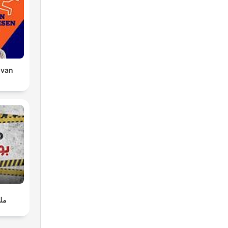
 van
ملف