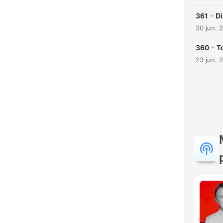
Hoog
-
361
Di
30 jun. 
-
360
T
23 jun. 