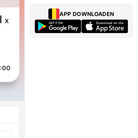
ügen
wenn
APP DOWNLOADEN
1
x
u
n
 der
:00
h in
kets
ve
in