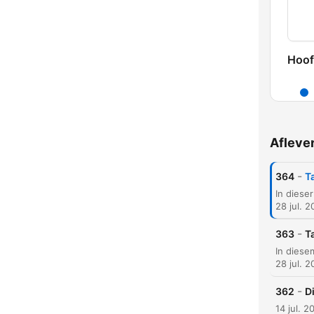
Hoof
Afleve
-
364
T
28 jul. 
-
363
T
28 jul. 
-
362
D
K
14 jul. 2