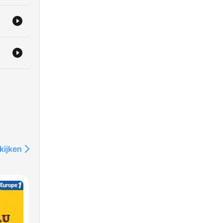
te
t
ung
tner
 bis
ns
kijken
ine
ls
d