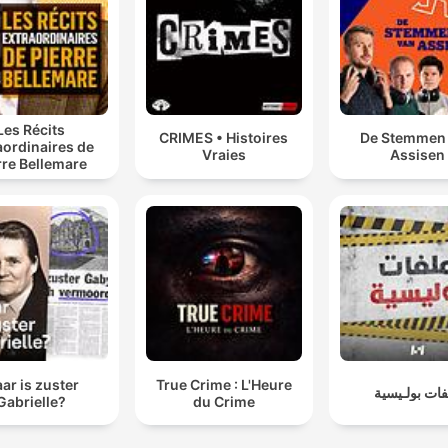
Les Récits
CRIMES • Histoires
De Stemmen
aordinaires de
Vraies
Assisen
rre Bellemare
ar is zuster
True Crime : L'Heure
ات بولـيسية
Gabrielle?
du Crime