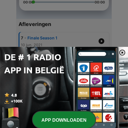
00:00
00:00
Afleveringen
-
7
Finale Season 1
10 jun. 2021
-
6
Aileen Wuornos
09 jun. 2021
-
5
The Zodiac Killer
04 jun. 2021
-
4
The Night Stalker
28 mei 2021
-
3
Ted Bundy
21 mei 2021
APP DOWNLOADEN