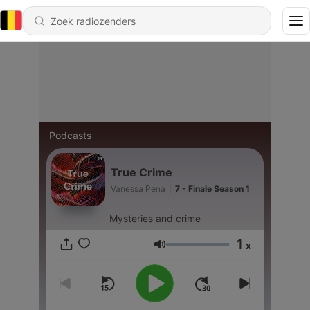
Podcasts
True Crime
Vanessa Pena
|
7 - Finale Season 1
Mysteries and crime
1
x
Volume