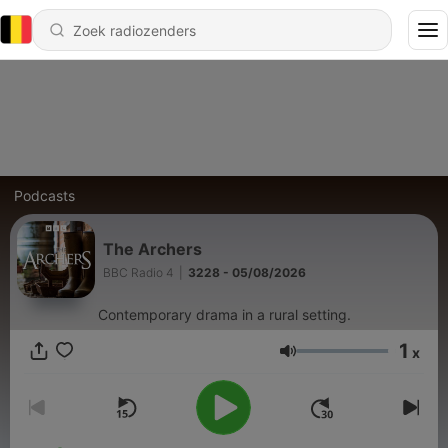
Podcasts
The Archers
BBC Radio 4
|
3228 - 05/08/2026
Contemporary drama in a rural setting.
1
x
Volume