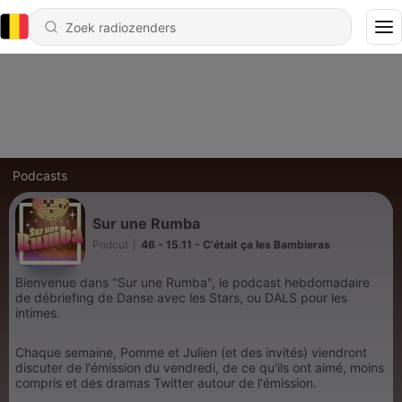
Podcasts
Sur une Rumba
Podcut
|
46 - 15.11 - C'était ça les Bambieras
Bienvenue dans "Sur une Rumba", le podcast hebdomadaire
de débriefing de Danse avec les Stars, ou DALS pour les
intimes.
Chaque semaine, Pomme et Julien (et des invités) viendront
discuter de l'émission du vendredi, de ce qu'ils ont aimé, moins
compris et des dramas Twitter autour de l'émission.