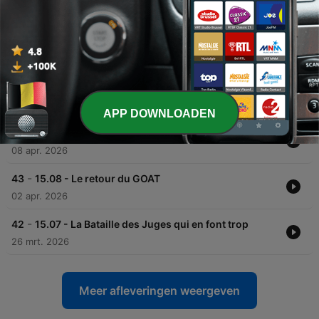
Afleveringen
-
46
15.11 - C'était ça les Bambieras
21 mei 2026
-
45
15.10 - ON A EU PEUR !
17 apr. 2026
APP DOWNLOADEN
-
44
15.09 - Vers la demi-finale et au-delà
08 apr. 2026
-
43
15.08 - Le retour du GOAT
02 apr. 2026
-
42
15.07 - La Bataille des Juges qui en font trop
26 mrt. 2026
Meer afleveringen weergeven