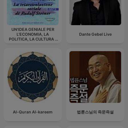
UN'IDEA GENIALE PER
L'ECONOMIA, LA
Dante Gebel Live
POLITICA, LA CULTURA -
La triarticolazione sociale
di Rudolf Steiner
Al-Quran Al-kareem
법륜스님의 즉문즉설