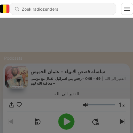
Podcasts
سلسلة قصص الانبياء – عثمان الخميس
49 - 049 – رفض بني اسرائيل القتال مع موسى
|
الفقير الى الله
– معاقبة الله لهم
الفقير الى الله
1
x
Volume