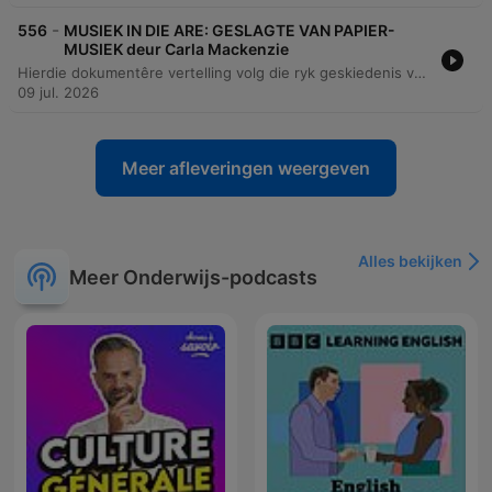
-
556
MUSIEK IN DIE ARE: GESLAGTE VAN PAPIER-
MUSIEK deur Carla Mackenzie
Hierdie dokumentêre vertelling volg die ryk geskiedenis van die Papierfamilieband, 'n musiekgroep wat reeds sedert 1932 bestaan. Die storie fokus op die nalatenskap van die familie, van die stigting deur Martinez Papier tot die moderne prestasie van sy agterkleinkind, Greigin, wat die groep na die wêreldverhoog van die Chelsea Blommerskou in Londen geneem het. Die episode ondersoek die diep wortels van Langarm-musiek in die Wes-Kaap en hoe hierdie tradisie as 'n universele taal dien wat kulture en generasies verbind. Die vertelling bied 'n intieme kykie na die persoonlike groei van 'n musikant wat van kleuterjare op tromme tot by die bespeel van verskeie instrumente ontwikkel het. Dit beklemtoon die belangrikheid van respek vir tradisie, die rol van musiek in gemeenskapsgeleenthede soos troues en begrafnisse, en die trots van 'n familie wat hul kulturele erfenis met die wêreld deel.
09 jul. 2026
Meer afleveringen weergeven
Alles bekijken
Meer Onderwijs-podcasts