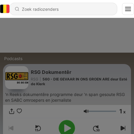
Podcasts
RSG Dokumentêr
RSG
|
560 - DIE GEVAAR IN ONS GROEN ARE deur Esté
de Klerk
'n Reeks dokumentêre programme deur 'n span gesoute RSG
en SABC omroepers en joernaliste
1
x
Volume