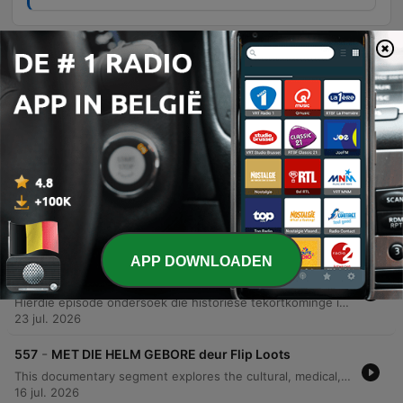
Afleveringen
-
560
DIE GEVAAR IN ONS GROEN ARE deur Esté de
Klerk
Hierdie episode ondersoek die ernstige water- en afvalwaterkrisis in Suid-Afrika, met spesifieke fokus op Gauteng se besoedelde riviere en die mislukking van munisipaliteite om infrastruktuur te onderhou. Die gesprek belig hoe rioolbesoedeling en mynwaterbesoedeling lei tot radioaktiewe brandpunte en onomkeerbare skade aan ekosisteme. Verder word die politiek-ekologiese ramp bespreek, waar swak bestuur en die gebrek aan wetlike toepassing amptenare se verantwoordbaarheid bemoeilik. Die episode beklemtoon die noodsaaklikheid van dringende infrastruktuurherstel en nasionale aksie om die verval van waterbronne te stop.
06 aug. 2026
-
559
DIE LANGPAD deur Ettienne Ludick
Hierdie episode verken die lewe van Suid-Afrikaanse langafstandvragmotorbestuurders en vergelyk die Hollywood-romantiek van die pad met die harde realiteit. Dit dek temas soos die emosionele tol van afwesigheid by die gesin, die gevare van misdaad en onveiligheid by trokstopplekke, asook die ekonomiese druk van transportmaatskappye. Verder word die uitdagings van onregverdige betaalstelsels en die ernstige impak van isolasie op geestesgesondheid bespreek. Dr. Michelle Diamond verduidelik hoe chroniese moegheid en stres die bestuurders beïnvloed, terwyl die sterk broederskap en onderlinge ondersteuning tussen bestuurders op die pad beklemtoon word.
30 jul. 2026
APP DOWNLOADEN
-
558
NIE VIR HAAR GEBOU: DIE GESLAGSGAPING IN
DIE ONGELUK deur Martelize Brink
Hierdie episode ondersoek die historiese tekortkominge in motorveiligheidstoetse, wat tradisioneel op manlike anatomie gebaseer was, en die belangrikheid van die ontwikkeling van nuwe vroulike botstoetspoppe om die hoër risiko van ernstige beserings by vroue te verminder. Die gesprek fokus ook op die uitdagings van voertuigveiligheid in Afrika, waar die gebrek aan minimum regulasies lei tot die invoer van goedkoop voertuie met minder veiligheidstelsels. Die episode beklemtoon die noodsaaklikheid van inklusiewe ontwerp en die rol van NCAP-programme in die dryf van innovasie.
23 jul. 2026
-
557
MET DIE HELM GEBORE deur Flip Loots
This documentary segment explores the cultural, medical, and religious perspectives on being born 'with the helm' (en caul). It examines personal anecdotes of perceived intuition alongside medical explanations that define the phenomenon as a rare but normal biological variation. The discussion further addresses the distinction between cultural traditions and biblical truths. The speaker argues that while subjective experiences may exist, believers should use the Bible as the ultimate standard to test any spiritual claims or supernatural assertions.
16 jul. 2026