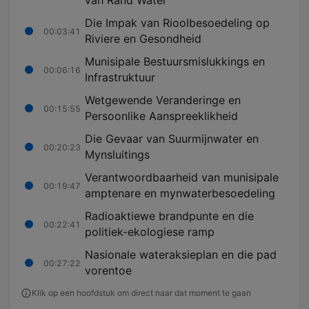
van Rand Water
Die Impak van Rioolbesoedeling op
00:03:41
Riviere en Gesondheid
Munisipale Bestuursmislukkings en
00:06:16
Infrastruktuur
Wetgewende Veranderinge en
00:15:55
Persoonlike Aanspreeklikheid
Die Gevaar van Suurmijnwater en
00:20:23
Mynsluitings
Verantwoordbaarheid van munisipale
00:19:47
amptenare en mynwaterbesoedeling
Radioaktiewe brandpunte en die
00:22:41
politiek-ekologiese ramp
Nasionale wateraksieplan en die pad
00:27:22
vorentoe
Klik op een hoofdstuk om direct naar dat moment te gaan