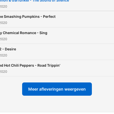
imon & Garfunkel - The Sound of Silence
 2020
he Smashing Pumpkins - Perfect
 2020
y Chemical Romance - Sing
 2020
2 - Desire
 2020
ed Hot Chili Peppers - Road Trippin'
 2020
Meer afleveringen weergeven