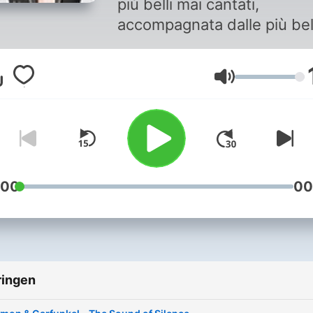
più belli mai cantati,
accompagnata dalle più bel
canzoni rock di sempre
Volume
:00
00
ringen