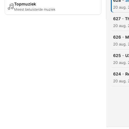
-
628
S
Topmuziek
20 aug.
Meest beluisterde muziek
-
627
T
20 aug.
-
626
M
20 aug.
-
625
U
20 aug.
-
624
R
20 aug.