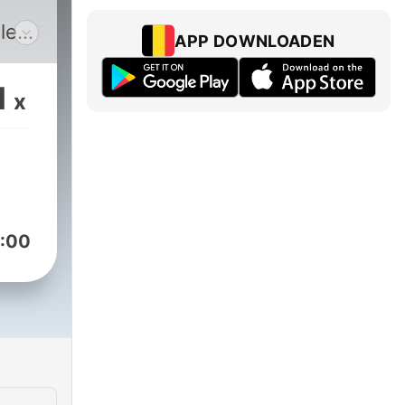
le
APP DOWNLOADEN
1
x
:00