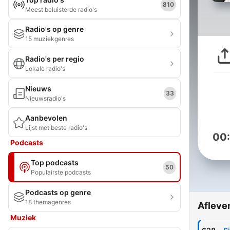
810
Meest beluisterde radio's
Radio's op genre
15 muziekgenres
Radio's per regio
Lokale radio's
Nieuws
33
Nieuwsradio's
Aanbevolen
Lijst met beste radio's
00
Podcasts
Top podcasts
50
Populairste podcasts
Podcasts op genre
18 themagenres
Afleve
Muziek