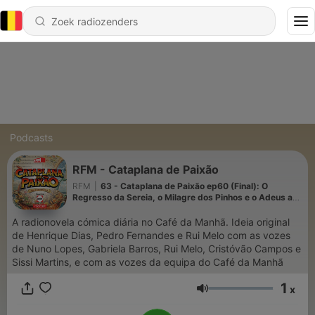
Podcasts
RFM - Cataplana de Paixão
RFM
|
63 - Cataplana de Paixão ep60 (Final): O
Regresso da Sereia, o Milagre dos Pinhos e o Adeus a
Ribeira da Boia
A radionovela cómica diária no Café da Manhã. Ideia original
de Henrique Dias, Pedro Fernandes e Rui Melo com as vozes
de Nuno Lopes, Gabriela Barros, Rui Melo, Cristóvão Campos e
Sissi Martins, e com as vozes da equipa do Café da Manhã
1
x
Volume