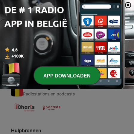
00:00
00:00
Afleveringen
-
1
هي مالها مش حلوة زيك؟
12 feb. 2021
APP DOWNLOADEN
Radio België
Radiostations en podcasts
Hulpbronnen