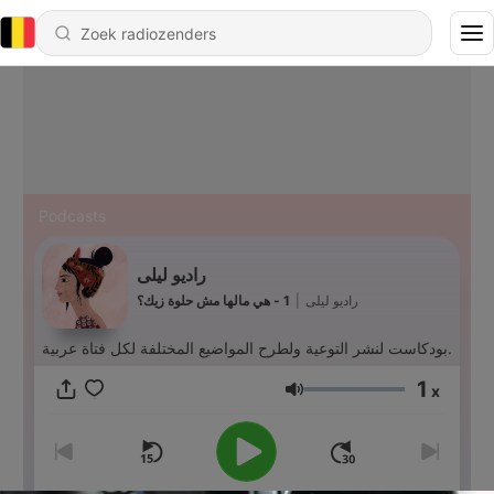
Podcasts
راديو ليلى
1 - هي مالها مش حلوة زيك؟
|
راديو ليلى
بودكاست لنشر التوعية ولطرح المواضيع المختلفة لكل فتاة عربية.
1
x
Volume