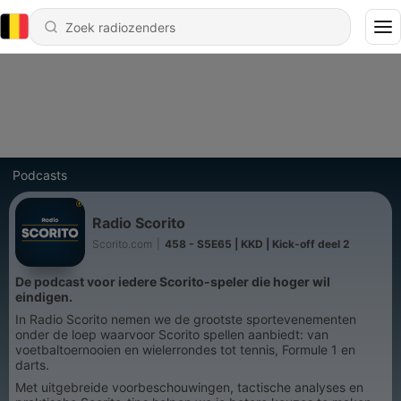
Podcasts
Radio Scorito
Scorito.com
|
458 - S5E65 | KKD | Kick-off deel 2
De podcast voor iedere Scorito-speler die hoger wil
eindigen.
In Radio Scorito nemen we de grootste sportevenementen
onder de loep waarvoor Scorito spellen aanbiedt: van
voetbaltoernooien en wielerrondes tot tennis, Formule 1 en
darts.
Met uitgebreide voorbeschouwingen, tactische analyses en