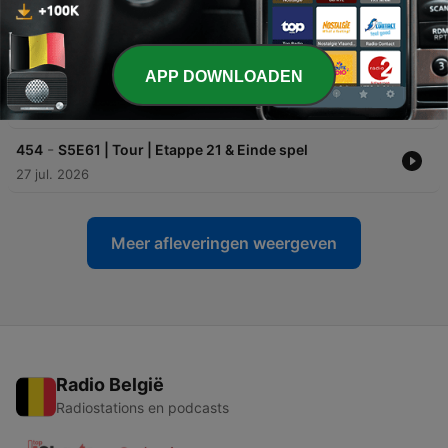
-
456
S5E63 | KKD | Kick-off deel 1
27 jul. 2026
APP DOWNLOADEN
-
455
S5E62 | Eredivisie | Kick-off deel 1
27 jul. 2026
-
454
S5E61 | Tour | Etappe 21 & Einde spel
27 jul. 2026
Meer afleveringen weergeven
Radio België
Radiostations en podcasts