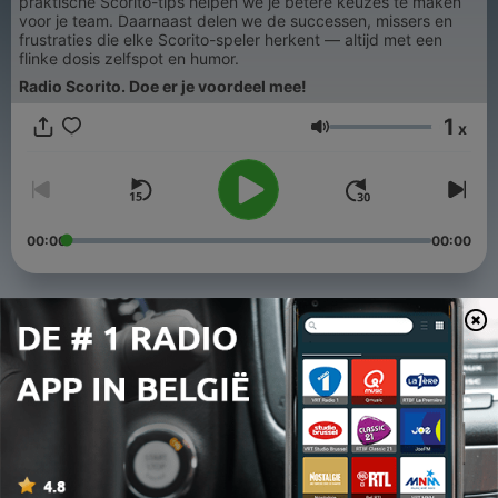
praktische Scorito-tips helpen we je betere keuzes te maken
voor je team. Daarnaast delen we de successen, missers en
frustraties die elke Scorito-speler herkent — altijd met een
flinke dosis zelfspot en humor.
Radio Scorito. Doe er je voordeel mee!
1
x
Volume
00:00
00:00
Afleveringen
-
458
S5E65 | KKD | Kick-off deel 2
03 aug. 2026
-
457
S5E64 | Eredivisie | Kick-off deel 2
03 aug. 2026