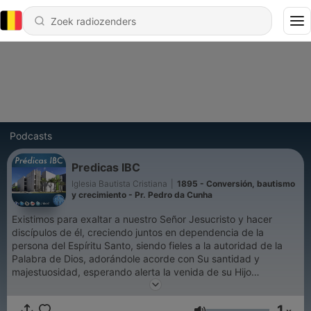
Podcasts
Predicas IBC
Iglesia Bautista Cristiana
|
1895 - Conversión, bautismo
y crecimiento - Pr. Pedro da Cunha
Existimos para exaltar a nuestro Señor Jesucristo y hacer
discípulos de él, creciendo juntos en dependencia de la
persona del Espíritu Santo, siendo fieles a la autoridad de la
Palabra de Dios, adorándole acorde con Su santidad y
majestuosidad, esperando alerta la venida de su Hijo
Jesucristo.
1