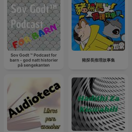
Sov Godt ™ Podcast for
barn - god natt historier
豬探長推理故事集
på sengekanten