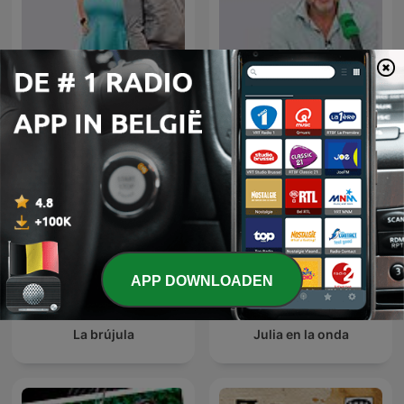
La Rosa de los Vientos
Más de uno
APP DOWNLOADEN
La brújula
Julia en la onda