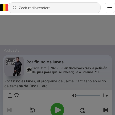
Podcasts
Por fin no es lunes
OndaCero
|
7673 - Juan Soto Ivars tras la petición
del juez para que se investigue a Bolaños: “El
Gobierno quiere castrar al poder judicial”
Por fin no es lunes, el programa de Jaime Cantizano en el fin
de semana de Onda Cero
1
x
Volume