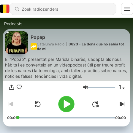
Podcasts
Popap
Catalunya Ràdio
|
3623 - La dona que ho sabia tot
de mi
El "Popap", presentat per Mariola Dinarès, s'adapta als nous
hàbits i es converteix en un videopodcast útil per treure profit
de les xarxes i la tecnologia, amb tallers pràctics sobre xarxes,
notícies falses, tendències i vida digital.
1
x
Volume
00:00
00:00