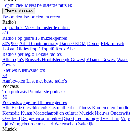
Topmuziek
Meest beluisterde muziek
Thema wisselen
Favorieten
Favorieten en recent
Radio's
Top radio's
Meest beluisterde radio's
810
Radio's op genre
15 muziekgenres
80's
90's
Adult Contemporary
Dance / EDM
Divers
Elektronisch
Lokaal
Oldies
Pop / Top 40
Rock
Alle
Radio's per regio
Lokale radio's
Alle regio's
Brussels Hoofdstedelijk Gewest
Vlaams Gewest
Waals
Gewest
Nieuws
Nieuwsradio's
33
Aanbevolen
Lijst met beste radio's
Podcasts
Top podcasts
Populairste podcasts
50
Podcasts op genre
18 themagenres
Alle
Fictie
Geschiedenis
Gezondheid en fitness
Kinderen en familie
Komedie
Kunst
Maatschappij en cultuur
Muziek
Nieuws
Onderwijs
Overheid
Religie en spiritualiteit
Sport
Technologie
Tv en film
Vrije
tijd
Waargebeurde misdaad
Wetenschap
Zakelijk
Muziek