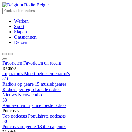
Radio België
Werken
Sport
Slapen
Ontspannen
Reizen
Favorieten
Favorieten en recent
Radio's
Top radio's
Meest beluisterde radio's
810
Radio's op genre
15 muziekgenres
Radio's per regio
Lokale radio's
Nieuws
Nieuwsradio's
33
Aanbevolen
Lijst met beste radio's
Podcasts
Top podcasts
Populairste podcasts
50
Podcasts op genre
18 themagenres
Muziek