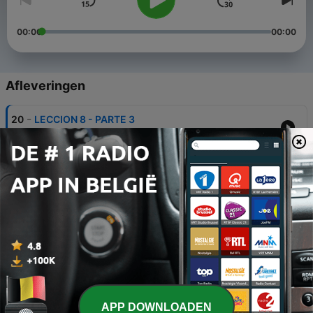
00:00
00:00
Afleveringen
-
20
LECCION 8 - PARTE 3
13 dec. 2023
-
19
LECCION 8 - PARTE 2
05 dec. 2023
-
18
LECCION 8 - COMO EMPEZAR
28 nov. 2023
-
17
LECCION 7 - PARTE 3
06 sep. 2023
-
16
LECCION 7 - PARTE 2
APP DOWNLOADEN