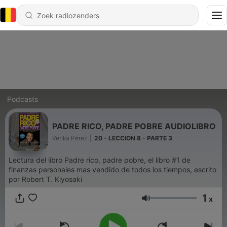
Podcasts
PADRE RICO, PADRE POBRE AUDIOLIBRO
Verika Pérez
|
20 - LECCION 8 - PARTE 3
Lectura del libro Padre rico, padre pobre, el libro #1 de
finanzas personales mas vendido de todos los tiempos, escrito
por Robert T. Kiyosaki
1
x
Volume