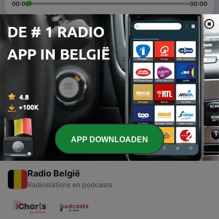
00:00
00:00
Afleveringen
-
2
Iphone
03 jun. 2021
-
1
Organización electoral del estado colombiano
01 mei 2021
APP DOWNLOADEN
Radio België
Radiostations en podcasts