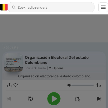
Podcasts
Organización Electoral Del estado
Colombiano
Edwin Guarnizo
|
2 - Iphone
Organización electoral del estado colombiano
1
x
Volume