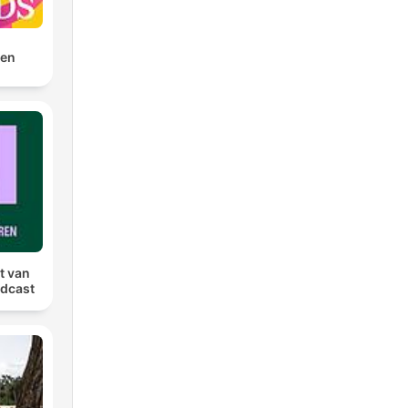
men
t van
dcast