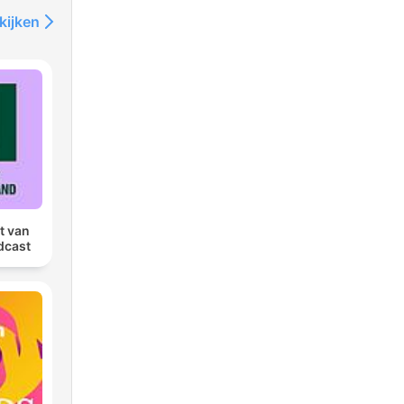
kijken
t van
dcast