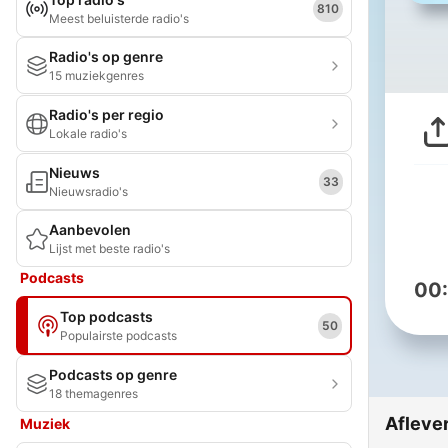
810
Meest beluisterde radio's
Radio's op genre
15 muziekgenres
Radio's per regio
Lokale radio's
Nieuws
33
Nieuwsradio's
Aanbevolen
Lijst met beste radio's
Podcasts
00
Top podcasts
50
Populairste podcasts
Podcasts op genre
18 themagenres
Afleve
Muziek