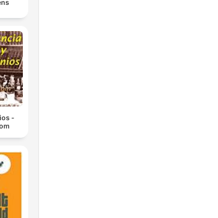
ens
ios -
com