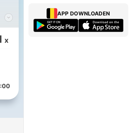
APP DOWNLOADEN
ch
n
1
x
e
:00