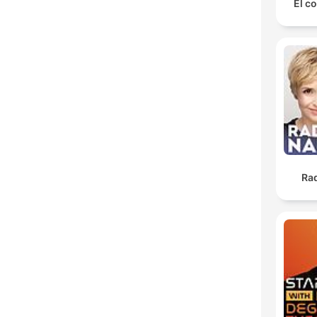
El co
Ra