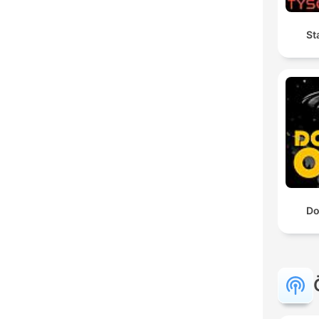
St
Do