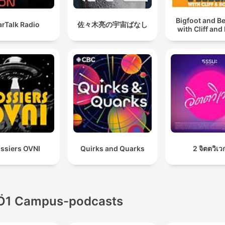
Bigfoot and B
arTalk Radio
佐々木亮の宇宙ばなし
with Cliff and
ssiers OVNI
Quirks and Quarks
2 จิตตวิเว
Ö1 Campus-podcasts