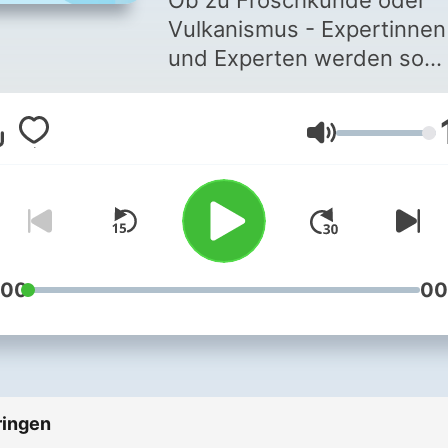
Ob zu Froschkunde oder
Vulkanismus - Expertinnen
und Experten werden so
geschickt gefragt, dass si
gut und gerne fünf Minute
Volume
zuhören lässt, wie sich ein
Antwort entfaltet.
:00
00
ringen