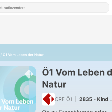
Ö1 Vom Leben der Natur
Ö1 Vom Leben d
Natur
ORF Ö1
|
2835 - Kinder in der City Farm Augarten (3)