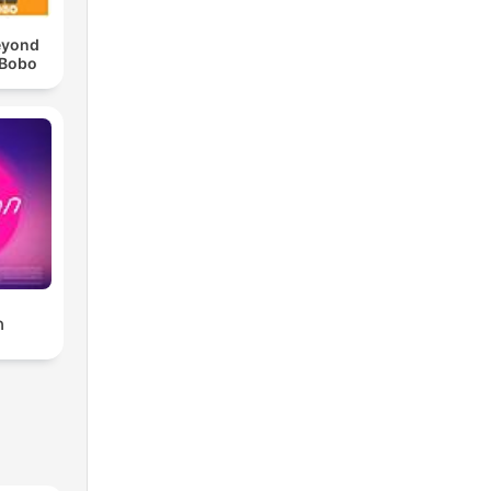
eyond
 Bobo
ก