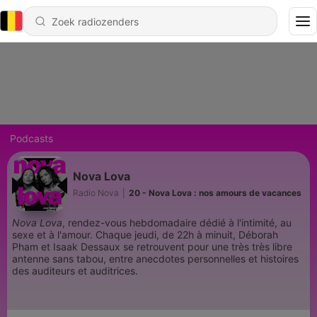
Podcasts
Nova Lova
Radio Nova
|
20 - Nova Lova : nos amours de vacances
Nova Lova
, rendez-vous hebdomadaire dédié à l'intimité, au
sexe et à l'amour. Chaque jeudi, de 22h à minuit, Déborah
Pham et Isaak Dessaux se retrouvent pour une très très libre
antenne sans tabou, entre anecdotes personnelles et histoires
des auditeurs et auditrices.