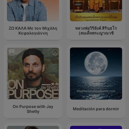
ΖΩ ΚΑΛΑ Με τον Μιχάλη
หลวงพ่อวิริยังค์ สิรินฺธโร
Κεφαλογιάννη
(สมเด็จพระญาณวชิ
On Purpose with Jay
Meditación para dormir
Shetty