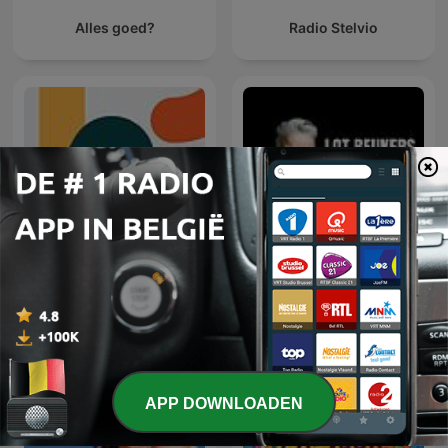
Alles goed?
Radio Stelvio
Lot Beukers - de podcast
Entiende Tu Mente
zonder bullshit!
APP DOWNLOADEN