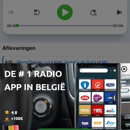
00:00
00:00
Afleveringen
-
409
Nova Classic : « Le bien, le mal » de Guru et Mc
Solaar
25 jun. 2021
-
408
Nova Classic : « Riot Radio » de The Dead 60’s
18 jun. 2021
-
407
Nova Classic : « Do you feel it ? » de Joe Cuba
Sextet
11 jun. 2021
-
406
Nova Classic : « See the Sun » de Les Gammas