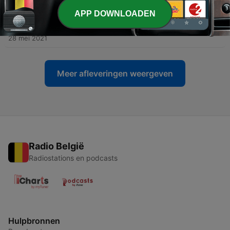
04 jun. 2021
APP DOWNLOADEN
-
405
Nova Classic : spécial Francis Bebey
28 mei 2021
Meer afleveringen weergeven
Radio België
Radiostations en podcasts
Hulpbronnen