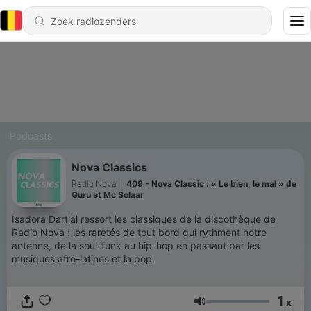
Podcasts
Nova Classics
Radio Nova
|
409 - Nova Classic : « Le bien, le mal » de
Guru et Mc Solaar
Isadora Dartial ressort les classiques de la discothèque de
Radio Nova : les raretés de tout bord qui rythment notre
antenne, de la soul-funk au hip-hop en passant par les
musiques afro-latines et la pop.
1
x
Volume