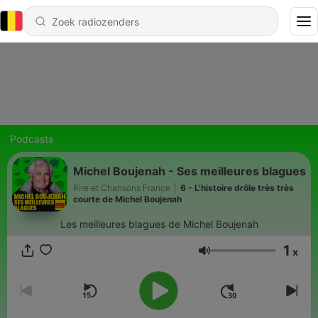
Podcasts
Michel Boujenah - Ses meilleures blagues
Rire et Chansons France
|
6 - L'histoire drôle très très
courte de Michel Boujenah
Les meilleures blagues de Michel Boujenah
1
x
Volume