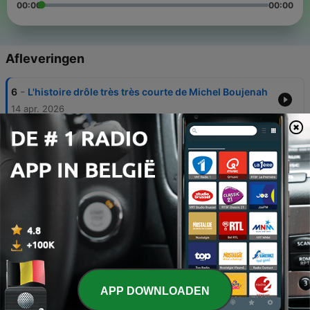
00:00
00:00
Afleveringen
-
6
L'histoire drôle très très courte de Michel Boujenah
14 apr. 2026
-
5
L'armoire
01 apr. 2026
-
4
Le mec de 90 ans
01 apr. 2026
-
3
Les compliments
01 apr. 2026
-
2
Comment ça va ?
01 apr. 2026
APP DOWNLOADEN