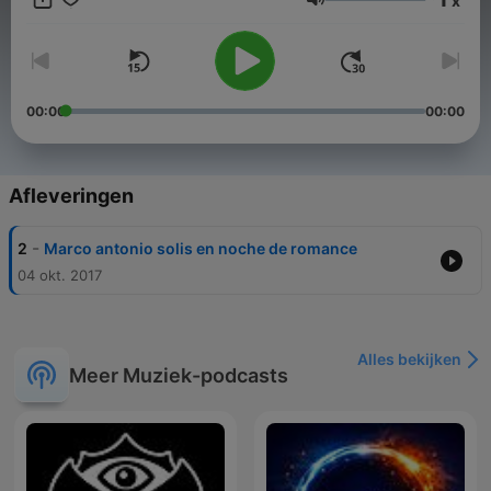
x
Soritaradio Somos SoritaRadio La radio que es para tì The
Volume
radio That is for you
00:00
00:00
Afleveringen
-
2
Marco antonio solis en noche de romance
04 okt. 2017
Alles bekijken
Meer Muziek-podcasts