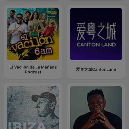
Techno Mixes
El Vacilón de La Mañana
爱粤之城CantonLand
Podcast