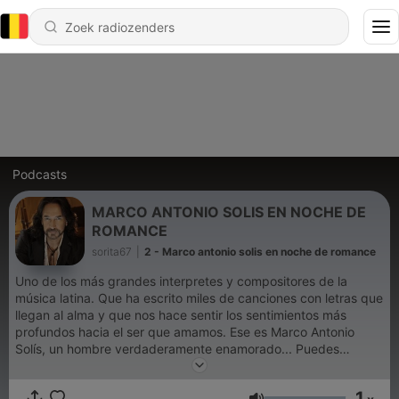
Podcasts
MARCO ANTONIO SOLIS EN NOCHE DE
ROMANCE
sorita67
|
2 - Marco antonio solis en noche de romance
Uno de los más grandes interpretes y compositores de la
música latina. Que ha escrito miles de canciones con letras que
llegan al alma y que nos hace sentir los sentimientos más
profundos hacia el ser que amamos. Ese es Marco Antonio
Solís, un hombre verdaderamente enamorado... Puedes
disfrutar de este programa y de música romántica en
Soritaradio1.blogspot.com O descarga nuestra aplicación
1