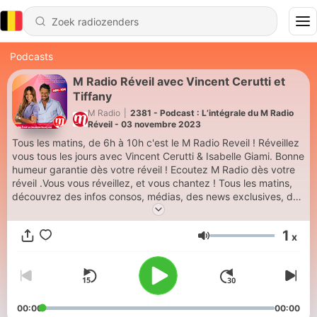
Podcasts
M Radio Réveil avec Vincent Cerutti et
Tiffany
M Radio
|
2381 - Podcast : L’intégrale du M Radio
Réveil - 03 novembre 2023
Tous les matins, de 6h à 10h c'est le M Radio Reveil ! Réveillez
vous tous les jours avec Vincent Cerutti & Isabelle Giami. Bonne
humeur garantie dès votre réveil ! Ecoutez M Radio dès votre
réveil .Vous vous réveillez, et vous chantez ! Tous les matins,
découvrez des infos consos, médias, des news exclusives, des
invités et des jeux ! Tous les jours ayez le réflexe M Radio
Réveil, dès 06h avec Vincent Cerutti et Isabelle Giami sur M
1
x
Radio. Hébergé par Ausha. Visitez ausha.co/fr/politique-de-
Volume
confidentialite pour plus d'informations.
00:00
00:00