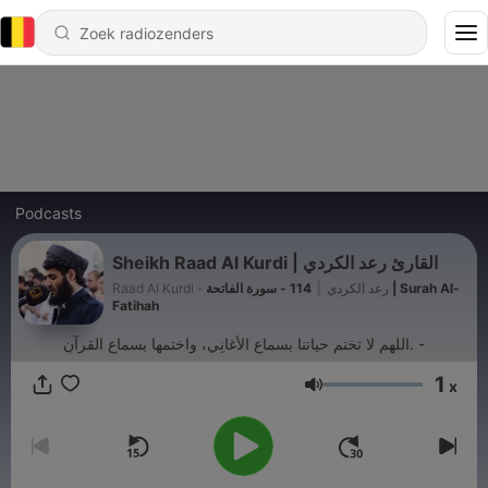
Podcasts
Sheikh Raad Al Kurdi | القارئ رعد الكردي
114 - سورة الفاتحة | Surah Al-
|
Raad Al Kurdi - رعد الكردي
Fatihah
اللهم لا تختم حياتنا بسماعِ الأغانِي، واختمها بسماعِ القرآنِ. -
1
x
Volume