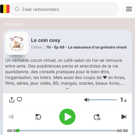
Podcasts
Le coin cosy
Céline
|
70 - Ép 69 - La naissance d’un grimoire vivant
Un véritable cocon virtuel, un café-salon où l'on se retrouve
entre amis. Des expériences perso et anecdotes de la vie
quotidienne, des conseils pratiques pour le bien-être,
l'organisation, les loisirs. Mais aussi des coups de ❤️ en livres,
films, séries, jeux vidéo, BD, mangas, oracles, beaux livres,
partages spontanés, réflexions du moment. Hébergé par
Ausha. Visitez ausha.co/fr/politique-de-confidentialite pour
1
x
plus d'informations.
Volume
00:00
00:00