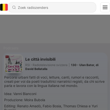
Podcasts
Le città invisibili
RSI - Radiotelevisione svizzera
|
130 - Ulan Bator, di
David Bellatalla
Percorsi urbani fatti di voci, letture, canti, rumori e racconti,
creati per voi da poeti traduttrici narratrici registi, da chi scrive
parla e lavora con la lingua italiana nel mondo.
Idea: Vanni Bianconi
Produzione: Moira Bubola
Editing: Renato Amadò, Fabio Bosia, Thomas Chiesa e Yuri