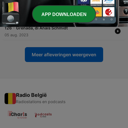
-
127
Basilea, di Marina Galli
APP DOWNLOADEN
12 aug. 2023
-
126
Grenada, di Anaïs Schmidt
05 aug. 2023
Meer afleveringen weergeven
Radio België
Radiostations en podcasts