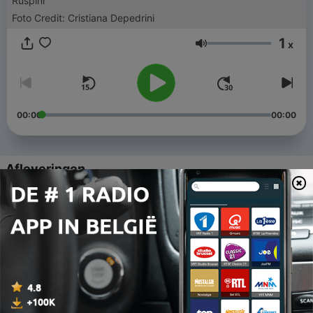
Ruspini
Foto Credit: Cristiana Depedrini
1
x
Volume
00:00
00:00
Afleveringen
-
130
Ulan Bator, di David Bellatalla
26 aug. 2023
-
129
Fez, di Meryem Aboulouafa
19 aug. 2023
-
128
Tirana, di Neritan Licaj
12 aug. 2023