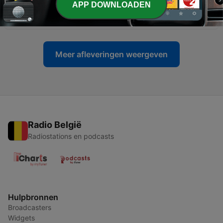
APP DOWNLOADEN
-
536
#411 - Madonna, Wim T. Schippers en Rwanda
20 jun. 2026
Meer afleveringen weergeven
Radio België
Radiostations en podcasts
Hulpbronnen
Broadcasters
Widgets