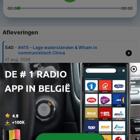
00:00
00:00
Afleveringen
-
540
#415 - Lage waterstanden & Wham in
communistisch China
01 aug. 2026
-
539
#414 - Baantjer, de Falklandeilanden en vinden
vogels vliegen leuk?
18 jul. 2026
-
538
#413 - Connie Palmen in de prijzen & 50 jaar
North Sea Jazz
11 jul. 2026
-
537
#412 - Van Kinderpardon tot Surinaamse
klassieke muziek
04 jul. 2026