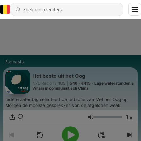
Podcasts
Het beste uit het Oog
NPO Radio 1 / NOS
|
540 - #415 - Lage waterstanden &
Wham in communistisch China
Iedere zaterdag selecteert de redactie van Met het Oog op
Morgen de mooiste gesprekken van de afgelopen week.
1
x
Volume