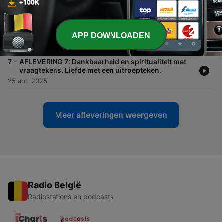
27 jul. 2023
-
8
AFLEVERING 8: ANOREXIA. Jan Jaap praat met
Jackie over haar duivelse ziekte. 1e gesprek.
APP DOWNLOADEN
18 jul. 2023
-
7
AFLEVERING 7: Dankbaarheid en spiritualiteit met
vraagtekens. Liefde met een uitroepteken.
25 apr. 2025
Meer afleveringen weergeven
Radio België
Radiostations en podcasts