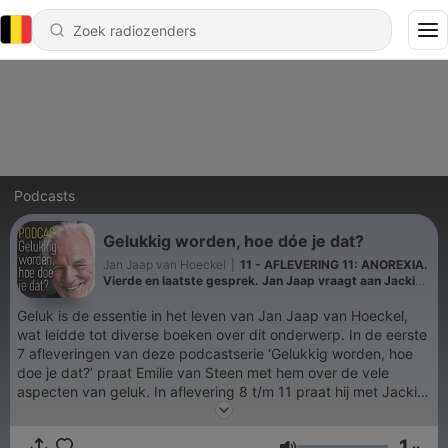
Podcasts
Gelukkig worden, hoe dóe je dat?
Jan Jaap van Hoeckel
|
11 - AFLEVERING 11: ANOREXIA.
Vierde en laatste gesprek. Jan Jaap vraagt aan Jackie:
"Ben je gelukkig?
Geluk is de essentie in het leven van Jan Jaap van Hoeckel,
wat leidde tot diverse boeken over dit onderwerp. In de eerste
7 afleveringen van deze podcastserie ‘Gelukkig worden, hoe
doe je dat?’ praat Emilie van Steen met hem over de vele
aspecten van geluk. In aflevering 8 t/m 11 praat hij met Jackie
over de duivelse ziekte anorexia, waaraan zij geleden heeft. En
over haar uiteindelijk weg naar geluk. In aflevering 12 t/m 16 is
1