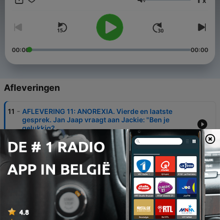
x
Myrthe aan het woord over de haar stilgeboren dochter: de
Volume
verschrikking, wanhoop, ongeloof, verdriet, pijn en uiteindelijk
toch het hervinden van haar geluk.
00:00
00:00
Afleveringen
-
11
AFLEVERING 11: ANOREXIA. Vierde en laatste
gesprek. Jan Jaap vraagt aan Jackie: "Ben je
gelukkig?
28 aug. 2023
-
10
AFLEVERING 10: ANOREXIA. Jackie: ik was er zó
klaar mee, ik wilde dit gewoon niet meer!
08 aug. 2023
-
9
AFLEVERING 9: ANOREXIA. Het ging echt niet
langer zo, vertelt Jackie tegen Jan Jaap. 2e
gesprek.