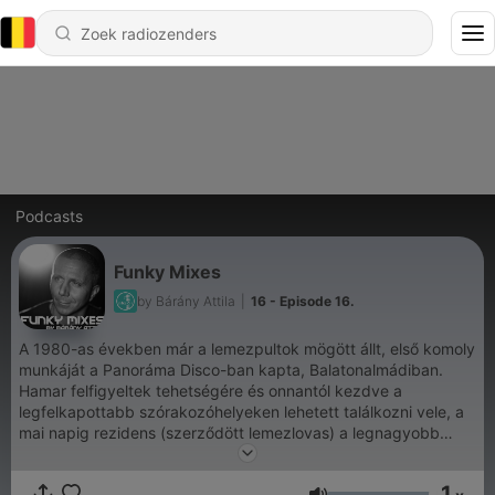
Podcasts
Funky Mixes
by Bárány Attila
|
16 - Episode 16.
A 1980-as években már a lemezpultok mögött állt, első komoly
munkáját a Panoráma Disco-ban kapta, Balatonalmádiban.
Hamar felfigyeltek tehetségére és onnantól kezdve a
legfelkapottabb szórakozóhelyeken lehetett találkozni vele, a
mai napig rezidens (szerződött lemezlovas) a legnagyobb
budapesti klubok lemezpultjai mögött. Zenei stílusa
folyamatosan alakult, a funky, rock és R&B után ma elsősorban
1