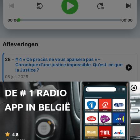
00:00
00:00
Afleveringen
-
28
# 4 « Ce procès ne vous apaisera pas » –
Chronique d’une justice impossible. Qu’est-ce que
la Justice ?
08 jul. 2026
-
27
# 3 « Ce procès ne vous apaisera pas » –
Chronique d’une justice impossible. Le procureur
et la police : interdépendances délicates.
08 jul. 2026
-
26
# 2 « Ce procès ne vous apaisera pas » –
Chronique d’une justice impossible. Le plaquage
ventral sur le banc des accusés.
08 jul. 2026