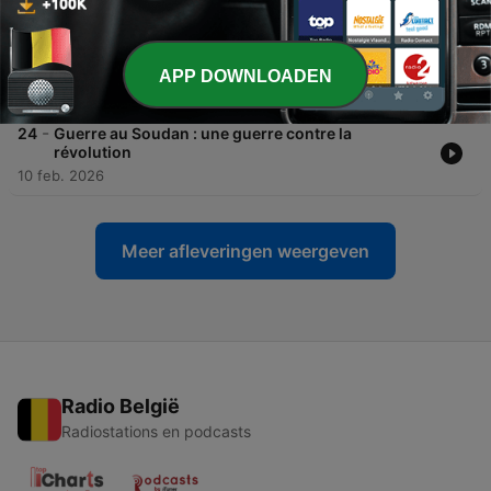
-
25
# 1 « Ce procès ne vous apaisera pas »- Chronique
d’une justice impossible. Les mots et les espaces
de la justice.
APP DOWNLOADEN
08 jul. 2026
-
24
Guerre au Soudan : une guerre contre la
révolution
10 feb. 2026
Meer afleveringen weergeven
Radio België
Radiostations en podcasts