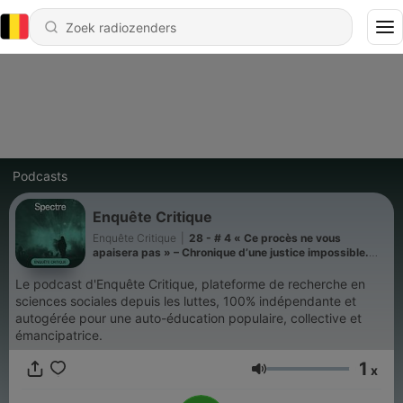
Podcasts
Enquête Critique
Enquête Critique
|
28 - # 4 « Ce procès ne vous
apaisera pas » – Chronique d’une justice impossible.
Qu’est-ce que la Justice ?
Le podcast d'Enquête Critique, plateforme de recherche en
sciences sociales depuis les luttes, 100% indépendante et
autogérée pour une auto-éducation populaire, collective et
émancipatrice.
1
x
Volume