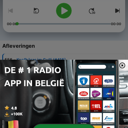
00:00
00:00
Afleveringen
-
556
Kopfhörer im Gulli (#415)
09 aug. 2026
-
555
Cornelian der Spinner (#414)
02 aug. 2026
-
554
Die Briefmarken-Affäre (#413)
26 jul. 2026
-
553
Christian Solmecke: Das Einhorn unter den
Anwälten (#412)
19 jul. 2026