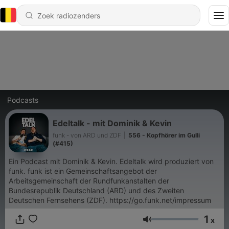
Podcasts
Edeltalk - mit Dominik & Kevin
funk - von ARD und ZDF
|
556 - Kopfhörer im Gulli
(#415)
Ein Podcast mit Dominik & Kevin. Edeltalk wird produziert von
funk. funk ist ein Gemeinschaftsangebot der
Arbeitsgemeinschaft der Rundfunkanstalten der
Bundesrepublik Deutschland (ARD) und des Zweiten
Deutschen Fernsehens (ZDF). https://go.funk.net/impressum
1
x
Volume