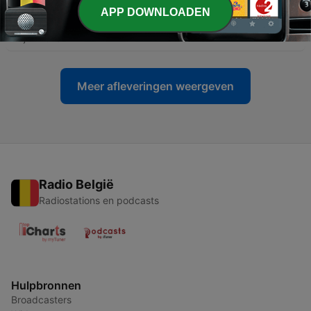
APP DOWNLOADEN
-
552
Lass die Biene raus! (#411)
12 jul. 2026
Meer afleveringen weergeven
Radio België
Radiostations en podcasts
Hulpbronnen
Broadcasters