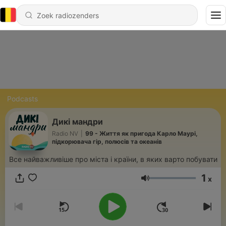
Podcasts
Дикі мандри
Radio NV
|
99 - Життя як пригода Карло Маурі,
підкорювача гір, полюсів та океанів
Все найважливіше про міста і країни, в яких варто побувати
1
x
Volume