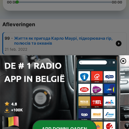
00:00
00:00
Afleveringen
-
99
Життя як пригода Карло Маурі, підкорювача гір,
полюсів та океанів
21 feb. 2022
-
98
Як арабський хлопець Ібн Баттута обійшов світ
— і про це забули
14 feb. 2022
-
97
Як 16-річна дівчина зганьбила скептиків й одна
обійшла навколо світу
31 jan. 2022
-
96
Занзібар — чому це філіал раю на Землі
24 jan. 2022
-
95
Як подорожує Санта Клаус та звідки взявся
Новий рік