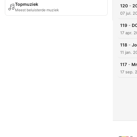
Topmuziek
-
120
20
Meest beluisterde muziek
07 jul. 2
-
119
DC
17 apr. 
-
118
Jo
11 jan. 
-
117
Mr
17 sep. 