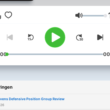
football and college footbal
Volume
:00
00
ringen
vens Defensive Position Group Review
026