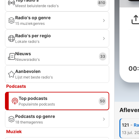
810
Meest beluisterde radio's
Radio's op genre
15 muziekgenres
Radio's per regio
Lokale radio's
Nieuws
33
Nieuwsradio's
00
Aanbevolen
Lijst met beste radio's
Podcasts
Top podcasts
50
Populairste podcasts
Afleve
Podcasts op genre
18 themagenres
-
121
Ra
Muziek
13 jul. 2