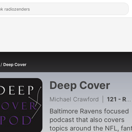
Deep Cover
Deep Cover
Michael Crawford
|
121 - Ravens Defensive Position Group Review
Baltimore Ravens focused
podcast that also covers
topics around the NFL, fan