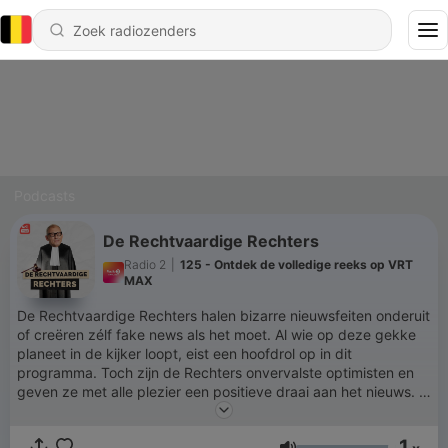
Podcasts
De Rechtvaardige Rechters
Radio 2
|
125 - Ontdek de volledige reeks op VRT
MAX
De Rechtvaardige Rechters halen bizarre nieuwsfeiten onderuit
of creëren zélf fake news als het moet. Al wie op deze gekke
planeet in de kijker loopt, eist een hoofdrol op in dit
programma. Toch zijn de Rechters onvervalste optimisten en
geven ze met alle plezier een positieve draai aan het nieuws. Al
blijft hun oordeel streng, maar rechtvaardig.
1